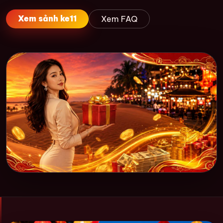
Xem sảnh ke11
Xem FAQ