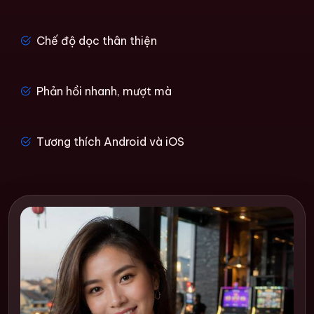
Chế độ dọc thân thiện
Phản hồi nhanh, mượt mà
Tương thích Android và iOS