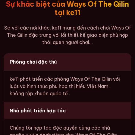
Sự khác biệt của Ways Of The Qilin
tại ke11
So với các nơi khác, ke11 mang đến cách chơi Ways Of
The Qilin đặc trưng với lối thiết kế giao diện phù hợp
thói quen người chơi...
Phòng chơi đặc thù
ke11 phát triển các phòng Ways Of The Qilin với
luật và hình thức phù hợp thị hiếu Việt Nam,
không rập khuôn quốc tế.
Nhà phát triển hợp tác
Chúng tôi hợp tác độc quyền cùng các nhà