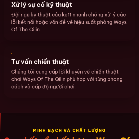
Xử lý sự cố kỹ thuật
Đội ngũ kỹ thuật của ke11 nhanh chóng xử lý các
lỗi kết nối hoặc vấn đề về hiệu suất phòng Ways
Of The Qilin.
Tư vấn chiến thuật
Chúng tôi cung cấp lời khuyên về chiến thuật
chơi Ways Of The Qilin phù hợp với từng phong
cách và cấp độ người chơi.
MINH BẠCH VÀ CHẤT LƯỢNG