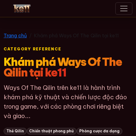
ke11
Trang chủ
Khám phá Ways Of The Qilin tại ke11
CATEGORY REFERENCE
Khám phá Ways Of The
Qilin tại ke11
Ways Of The Qilin trên ke11 là hành trình
khám phá kỹ thuật và chiến lược độc đáo
trong game, với các phòng chơi riêng biệt
và giao...
Thẻ Qilin
Chiến thuật phong phú
Phòng cược đa dạng