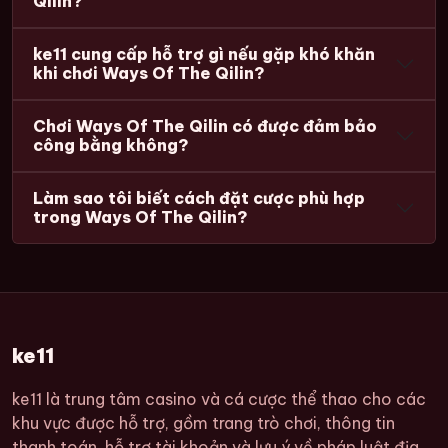
Qilin?
ke11 cung cấp hỗ trợ gì nếu gặp khó khăn
khi chơi Ways Of The Qilin?
Chơi Ways Of The Qilin có được đảm bảo
công bằng không?
Làm sao tôi biết cách đặt cược phù hợp
trong Ways Of The Qilin?
ke11
ke11 là trung tâm casino và cá cược thể thao cho các
khu vực được hỗ trợ, gồm trang trò chơi, thông tin
thanh toán, hỗ trợ tài khoản và lưu ý về pháp luật địa