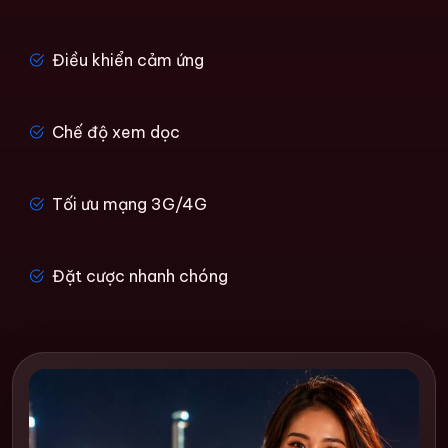
Điều khiển cảm ứng
Chế độ xem dọc
Tối ưu mạng 3G/4G
Đặt cược nhanh chóng