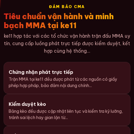
ĐẢM BẢO CMA
Tiêu chuẩn vận hành và minh
bạch MMA tại ke11
ke11 hợp tác với các tổ chức vận hành trận đấu MMA uy
tín, cung cấp luồng phát trực tiếp được kiểm duyệt, kết
hợp cùng hệ thống...
Chứng nhận phát trực tiếp
Trận MMA tại ke11 đều được phát từ các nguồn có giấy
phép hợp pháp, bảo đảm nội dung chính...
Kiểm duyệt kèo
Bảng kèo đều được cập nhật liên tục và kiểm tra kỹ lưỡng,
tránh sai lệch hay gian lận từ...