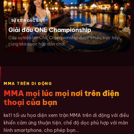
SỰ KIỆN ĐẶC BIỆT
Giải đấu ONE Championship
Các sự kiện lớn ONE Championship được chiếu trực tiếp
cùng kèo cược hấp dẫn cho...
MMA TRÊN DI ĐỘNG
MMA mọi lúc mọi nơi trên điện
thoại của bạn
ke11 tối ưu họa diện xem trận MMA trên di động với điều
khiển cảm ứng thuận tiện, chế độ dọc phù hợp với màn
hình smartphone, cho phép bạn...