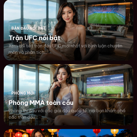
BÀN ĐẤU NỔI BẬT
Trận UFC nổi bật
Xem chi tiết trận đấu UFC mới nhất với bình luận chuyên
môn và phân tích...
PHÒNG MỚI
Phòng MMA toàn cầu
Phòng thi đấu với các giải đấu quốc tế, nơi bạn khám phá
các trận đấu...