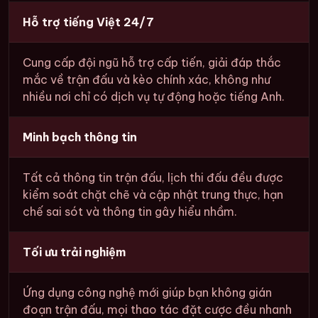
Hỗ trợ tiếng Việt 24/7
Cung cấp đội ngũ hỗ trợ cấp tiến, giải đáp thắc
mắc về trận đấu và kèo chính xác, không như
nhiều nơi chỉ có dịch vụ tự động hoặc tiếng Anh.
Minh bạch thông tin
Tất cả thông tin trận đấu, lịch thi đấu đều được
kiểm soát chặt chẽ và cập nhật trung thực, hạn
chế sai sót và thông tin gây hiểu nhầm.
Tối ưu trải nghiệm
Ứng dụng công nghệ mới giúp bạn không gián
đoạn trận đấu, mọi thao tác đặt cược đều nhanh