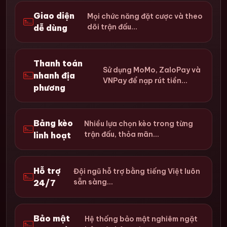
Giao diện
Mọi chức năng đặt cược và theo
dõi trận đấu...
dễ dùng
Thanh toán
Sử dụng MoMo, ZaloPay và
nhanh địa
VNPay để nạp rút tiền...
phương
Bảng kèo
Nhiều lựa chọn kèo trong từng
trận đấu, thỏa mãn...
linh hoạt
Hỗ trợ
Đội ngũ hỗ trợ bằng tiếng Việt luôn
sẵn sàng...
24/7
Bảo mật
Hệ thống bảo mật nghiêm ngặt