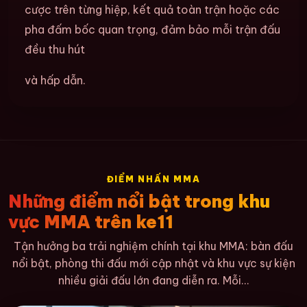
cược trên từng hiệp, kết quả toàn trận hoặc các
pha đấm bốc quan trọng, đảm bảo mỗi trận đấu
đều thu hút
và hấp dẫn.
ĐIỂM NHẤN MMA
Những điểm nổi bật trong khu
vực MMA trên ke11
Tận hưởng ba trải nghiệm chính tại khu MMA: bàn đấu
nổi bật, phòng thi đấu mới cập nhật và khu vực sự kiện
nhiều giải đấu lớn đang diễn ra. Mỗi...